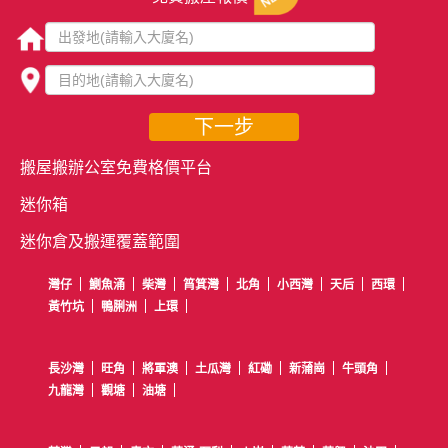
下一步
搬屋搬辦公室免費格價平台
迷你箱
迷你倉及搬運覆蓋範圍
灣仔
鰂魚涌
柴灣
筲箕灣
北角
小西灣
天后
西環
黃竹坑
鴨脷洲
上環
長沙灣
旺角
將軍澳
土瓜灣
紅磡
新蒲崗
牛頭角
九龍灣
觀塘
油塘