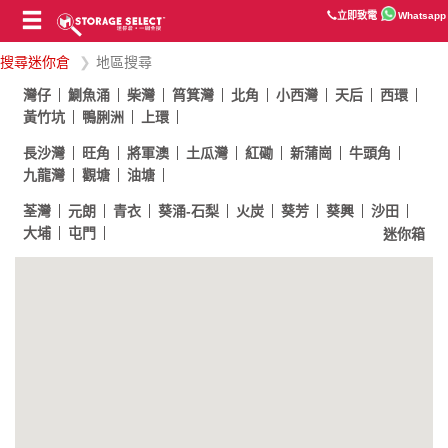
立即致電
Whatsapp
搜尋迷你倉
地區搜尋
灣仔
鰂魚涌
柴灣
筲箕灣
北角
小西灣
天后
西環
黃竹坑
鴨脷洲
上環
長沙灣
旺角
將軍澳
土瓜灣
紅磡
新蒲崗
牛頭角
九龍灣
觀塘
油塘
荃灣
元朗
青衣
葵涌-石梨
火炭
葵芳
葵興
沙田
大埔
屯門
迷你箱