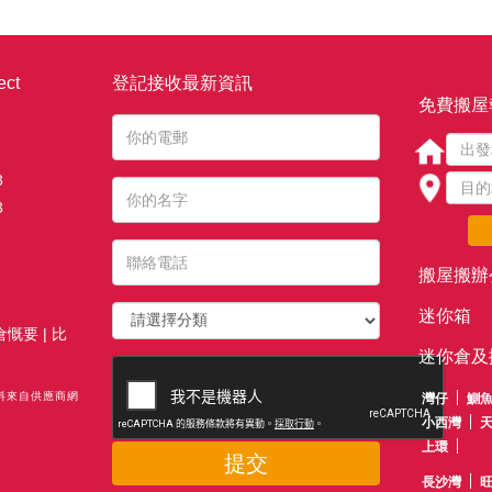
ct
登記接收最新資訊
免費搬屋
3
3
搬屋搬辦
迷你箱
倉慨要
|
比
迷你倉及
資料來自供應商網
灣仔
鰂
小西灣
上環
提交
長沙灣