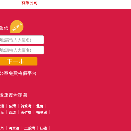
有限公司
報價
下一步
公室免費格價平台
搬運覆蓋範圍
魚涌
柴灣
筲箕灣
北角
天后
西環
黃竹坑
鴨脷洲
旺角
將軍澳
土瓜灣
紅磡