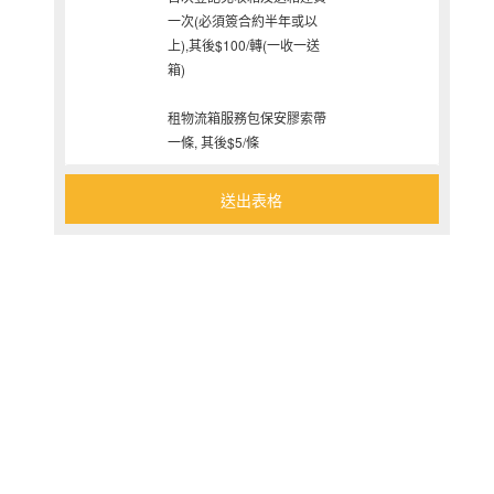
一次(必須簽合約半年或以
上),其後$100/轉(一收一送
箱)
租物流箱服務包保安膠索帶
一條, 其後$5/條