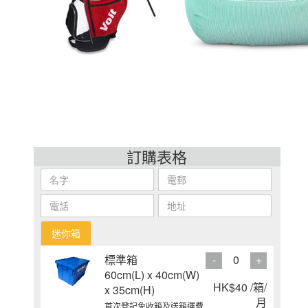
訂購表格
迷你箱
標準箱
-
0
+
60cm(L) x 40cm(W)
HK$40 /箱/
x 35cm(H)
月
首次登記免收箱及送箱運費