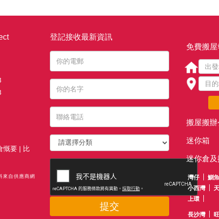
ct
登記接收最新資訊
免費搬屋
3
3
搬屋搬辦
迷你箱
倉慨要
|
比
迷你倉及
資料來自供應商網
灣仔
鰂
小西灣
上環
提交
長沙灣