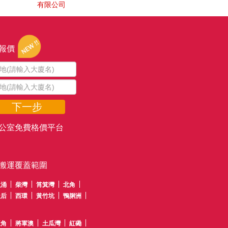
有限公司
報價
下一步
公室免費格價平台
搬運覆蓋範圍
魚涌
柴灣
筲箕灣
北角
天后
西環
黃竹坑
鴨脷洲
旺角
將軍澳
土瓜灣
紅磡