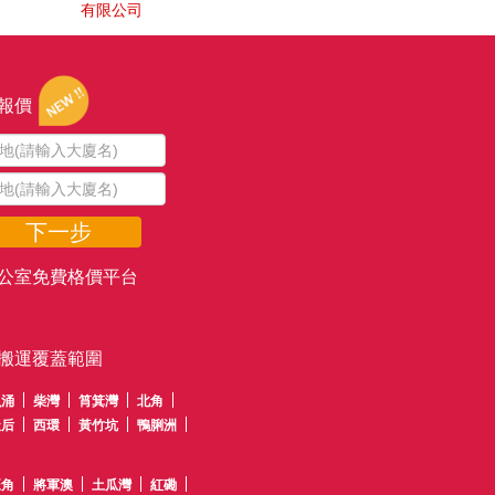
有限公司
報價
下一步
公室免費格價平台
搬運覆蓋範圍
魚涌
柴灣
筲箕灣
北角
天后
西環
黃竹坑
鴨脷洲
旺角
將軍澳
土瓜灣
紅磡