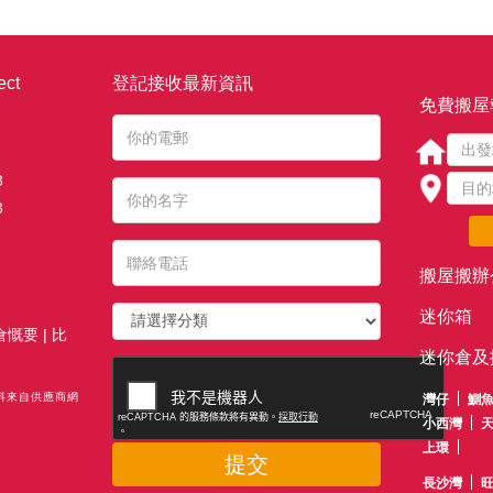
ct
登記接收最新資訊
免費搬屋
3
3
搬屋搬辦
迷你箱
倉慨要
|
比
迷你倉及
資料來自供應商網
灣仔
鰂
小西灣
上環
提交
長沙灣