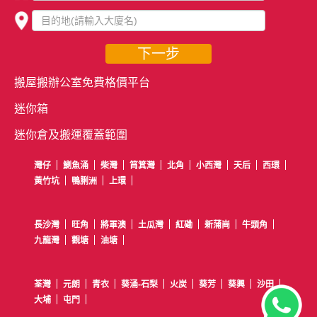
下一步
搬屋搬辦公室免費格價平台
迷你箱
迷你倉及搬運覆蓋範圍
灣仔
鰂魚涌
柴灣
筲箕灣
北角
小西灣
天后
西環
黃竹坑
鴨脷洲
上環
長沙灣
旺角
將軍澳
土瓜灣
紅磡
新蒲崗
牛頭角
九龍灣
觀塘
油塘
荃灣
元朗
青衣
葵涌-石梨
火炭
葵芳
葵興
沙田
大埔
屯門